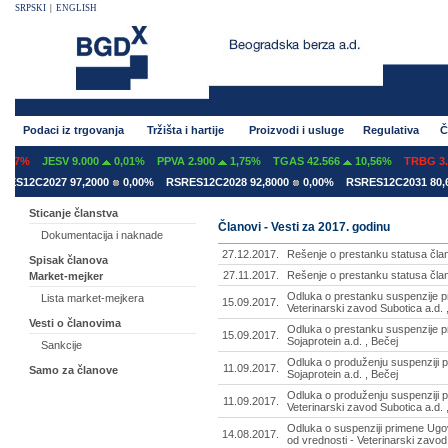
SRPSKI
|
ENGLISH
Podaci iz trgovanja
Tržišta i hartije
Proizvodi i usluge
Regulativa
Č
07%
JESV 9.000
0,01%
PPVA 2.900
1,75%
TGAS 42.566
10,56%
TRBG 3.2
S12C2027 97,2000
0,00%
RSRES12C2028 92,8000
0,00%
RSRES12C2031 80,60
Sticanje članstva
Članovi - Vesti za 2017. godinu
Dokumentacija i naknade
27.12.2017.
Rešenje o prestanku statusa čla
Spisak članova
27.11.2017.
Rešenje o prestanku statusa čla
Market-mejker
Odluka o prestanku suspenzije p
Lista market-mejkera
15.09.2017.
Veterinarski zavod Subotica a.d. 
Vesti o članovima
Odluka o prestanku suspenzije p
15.09.2017.
Sojaprotein a.d. , Bečej
Sankcije
Odluka o produženju suspenziji 
11.09.2017.
Samo za članove
Sojaprotein a.d. , Bečej
Odluka o produženju suspenziji 
11.09.2017.
Veterinarski zavod Subotica a.d. 
Odluka o suspenziji primene Ugo
14.08.2017.
od vrednosti - Veterinarski zavod