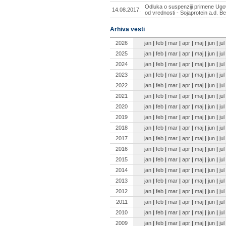
Odluka o suspenziji primene Ugo
14.08.2017.
od vrednosti - Sojaprotein a.d. Be
Arhiva vesti
2026
jan
|
feb
|
mar
|
apr
|
maj
|
jun
|
jul
2025
jan
|
feb
|
mar
|
apr
|
maj
|
jun
|
jul
2024
jan
|
feb
|
mar
|
apr
|
maj
|
jun
|
jul
2023
jan
|
feb
|
mar
|
apr
|
maj
|
jun
|
jul
2022
jan
|
feb
|
mar
|
apr
|
maj
|
jun
|
jul
2021
jan
|
feb
|
mar
|
apr
|
maj
|
jun
|
jul
2020
jan
|
feb
|
mar
|
apr
|
maj
|
jun
|
jul
2019
jan
|
feb
|
mar
|
apr
|
maj
|
jun
|
jul
2018
jan
|
feb
|
mar
|
apr
|
maj
|
jun
|
jul
2017
jan
|
feb
|
mar
|
apr
|
maj
|
jun
|
jul
2016
jan
|
feb
|
mar
|
apr
|
maj
|
jun
|
jul
2015
jan
|
feb
|
mar
|
apr
|
maj
|
jun
|
jul
2014
jan
|
feb
|
mar
|
apr
|
maj
|
jun
|
jul
2013
jan
|
feb
|
mar
|
apr
|
maj
|
jun
|
jul
2012
jan
|
feb
|
mar
|
apr
|
maj
|
jun
|
jul
2011
jan
|
feb
|
mar
|
apr
|
maj
|
jun
|
jul
2010
jan
|
feb
|
mar
|
apr
|
maj
|
jun
|
jul
2009
jan
|
feb
|
mar
|
apr
|
maj
|
jun
|
jul