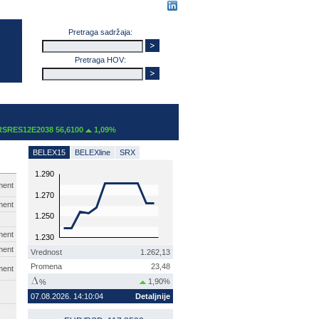
Pretraga sadržaja:
Pretraga HOV:
ES12E2038 56,6100
1,09%
BELEX15
BELEXline
SRX
1.290
ment
1.270
ment
1.250
ment
1.230
ment
Vrednost
1.262,13
Promena
23,48
ment
1,90%
%
07.08.2026. 14:10:04
Detaljnije