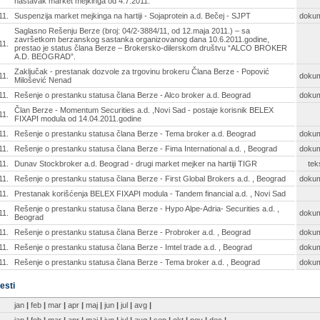
nastavak market mejkinga od 4.7.2011.
11.
Suspenzija market mejkinga na hartiji - Sojaprotein a.d. Bečej - SJPT
doku
Saglasno Rešenju Berze (broj: 04/2-3884/11, od 12.maja 2011.) – sa
završetkom berzanskog sastanka organizovanog dana 10.6.2011.godine,
11.
prestao je status člana Berze – Brokersko-dilerskom društvu “ALCO BROKER
A.D. BEOGRAD”.
Zaključak - prestanak dozvole za trgovinu brokeru Člana Berze - Popović
11.
doku
Milošević Nenad
11.
Rešenje o prestanku statusa člana Berze - Alco broker a.d. Beograd
doku
Član Berze - Momentum Securities a.d. ,Novi Sad - postaje korisnik BELEX
11.
FIXAPI modula od 14.04.2011.godine
11.
Rešenje o prestanku statusa člana Berze - Tema broker a.d. Beograd
doku
11.
Rešenje o prestanku statusa člana Berze - Fima International a.d. , Beograd
doku
11.
Dunav Stockbroker a.d. Beograd - drugi market mejker na hartiji TIGR
tek
11.
Rešenje o prestanku statusa člana Berze - First Global Brokers a.d. , Beograd
doku
11.
Prestanak korišćenja BELEX FIXAPI modula - Tandem financial a.d. , Novi Sad
Rešenje o prestanku statusa člana Berze - Hypo Alpe-Adria- Securities a.d. ,
11.
doku
Beograd
11.
Rešenje o prestanku statusa člana Berze - Probroker a.d. , Beograd
doku
11.
Rešenje o prestanku statusa člana Berze - Imtel trade a.d. , Beograd
doku
11.
Rešenje o prestanku statusa člana Berze - Tema broker a.d. , Beograd
doku
esti
jan
|
feb
|
mar
|
apr
|
maj
|
jun
|
jul
|
avg
|
jan
|
feb
|
mar
|
apr
|
maj
|
jun
|
jul
|
avg
|
sep
|
okt
|
nov
|
dec
|