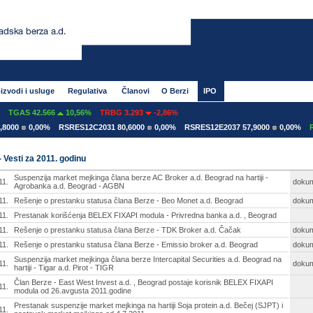
izvodi i usluge
Regulativa
Članovi
O Berzi
IPO
TGAS 42.566
10,56%
TRBG 3.293
-2,86%
000
0,00%
RSRES12C2031 80,6000
0,00%
RSRES12E2037 57,9000
0,00%
RSR
- Vesti za 2011. godinu
Suspenzija market mejkinga člana berze AC Broker a.d. Beograd na hartiji -
11.
doku
Agrobanka a.d. Beograd - AGBN
11.
Rešenje o prestanku statusa člana Berze - Beo Monet a.d. Beograd
doku
11.
Prestanak korišćenja BELEX FIXAPI modula - Privredna banka a.d. , Beograd
11.
Rešenje o prestanku statusa člana Berze - TDK Broker a.d. Čačak
doku
11.
Rešenje o prestanku statusa člana Berze - Emissio broker a.d. Beograd
doku
Suspenzija market mejkinga člana berze Intercapital Securities a.d. Beograd na
11.
doku
hartiji - Tigar a.d. Pirot - TIGR
Član Berze - East West Invest a.d. , Beograd postaje korisnik BELEX FIXAPI
11.
modula od 26.avgusta 2011.godine
Prestanak suspenzije market mejkinga na hartiji Soja protein a.d. Bečej (SJPT) i
11.