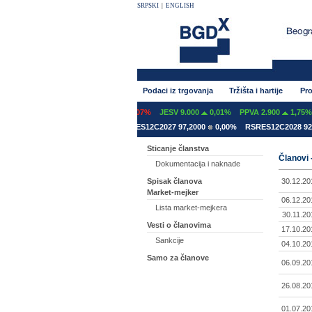
SRPSKI
|
ENGLISH
Podaci iz trgovanja
Tržišta i hartije
Pro
NT 600
0,00%
GFOM 1.399
-0,07%
JESV 9.000
0,01%
PPVA 2.900
1,75%
ES12A2031 78,5000
0,00%
RSRES12C2027 97,2000
0,00%
RSRES12C2028 92,8
Sticanje članstva
Članovi 
Dokumentacija i naknade
30.12.20
Spisak članova
Market-mejker
06.12.20
Lista market-mejkera
30.11.20
Vesti o članovima
17.10.20
Sankcije
04.10.20
Samo za članove
06.09.20
26.08.20
01.07.20