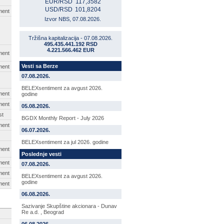
EUR/RSD
117,3582
USD/RSD
101,8204
ment
Izvor NBS, 07.08.2026.
Tržišna kapitalizacija - 07.08.2026.
495.435.441.192 RSD
4.221.566.462 EUR
ment
Vesti sa Berze
ment
07.08.2026.
BELEXsentiment za avgust 2026.
ment
godine
ment
05.08.2026.
st
BGDX Monthly Report - July 2026
ment
06.07.2026.
BELEXsentiment za jul 2026. godine
ment
Poslednje vesti
ment
07.08.2026.
ment
BELEXsentiment za avgust 2026.
godine
ment
06.08.2026.
Sazivanje Skupštine akcionara - Dunav
Re a.d. , Beograd