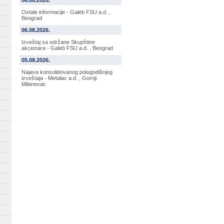
06.08.2026.
Ostale informacije - Galeb FSU a.d. ,
Beograd
06.08.2026.
Izveštaj sa održane Skupštine
akcionara - Galeb FSU a.d. , Beograd
05.08.2026.
Najava konsolidovanog polugodišnjeg
izveštaja - Metalac a.d. , Gornji
Milanovac