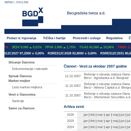
SRPSKI
|
ENGLISH
Podaci iz trgovanja
Tržišta i hartije
Proizvodi i usluge
Regulativa
Č
07%
JESV 9.000
0,01%
PPVA 2.900
1,75%
TGAS 42.566
10,56%
TRBG 3.29
S12C2027 97,2000
0,00%
RSRES12C2028 92,8000
0,00%
RSRES12C2031 80,60
Sticanje članstva
Članovi - Vesti za oktobar 2007 godine
Dokumentacija i naknade
Rešenje o sticanju statusa člana
12.10.2007.
Spisak članova
Berzi - Agrobanka a.d. Beograd
Market-mejker
Rešenje o sticanju statusa člana
11.10.2007.
Lista market-mejkera
Berzi - Athena Capital a.d. Beogr
Rešenje o sticanju statusa člana
Vesti o članovima
11.10.2007.
Berzi - Momentum Securities a.d
Sankcije
Arhiva vesti
Samo za članove
2026
jan
|
feb
|
mar
|
apr
|
maj
|
jun
|
jul
2025
jan
|
feb
|
mar
|
apr
|
maj
|
jun
|
jul
2024
jan
|
feb
|
mar
|
apr
|
maj
|
jun
|
jul